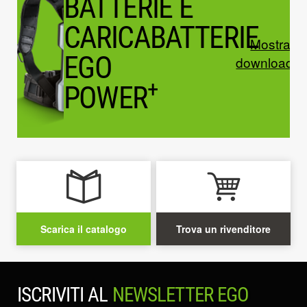
BATTERIE E
CARICABATTERIE
Mostrare 
EGO
download
+
POWER
Scarica il catalogo
Trova un rivenditore
ISCRIVITI AL
NEWSLETTER EGO