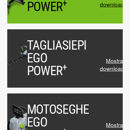
+
POWER
download
TAGLIASIEPI
EGO
Mostrare 
+
POWER
download
MOTOSEGHE
EGO
Mostrare 