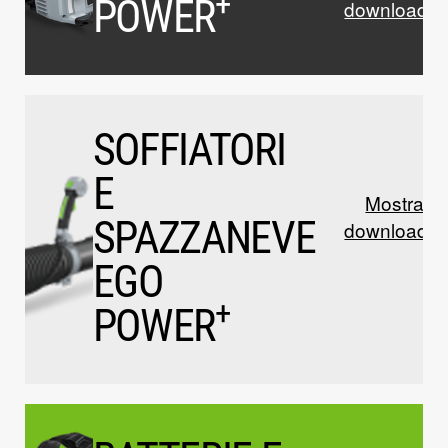
+
POWER
download
SOFFIATORI
E
Mostrare 
SPAZZANEVE
download
EGO
+
POWER