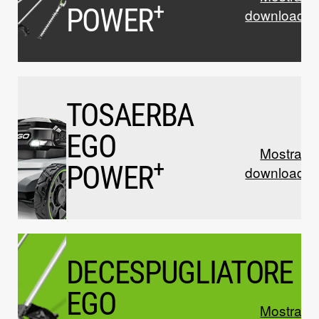
+
POWER
download
TOSAERBA
EGO
Mostrare 
+
POWER
download
DECESPUGLIATORE
EGO
Mostrare 