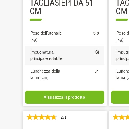
TAGLIASIEPI DA 51
TAG
CM
CM
Peso dell’utensile
3.3
Peso de
(kg)
(kg)
Impugnatura
Sì
Impugn
principale rotabile
princip
Lunghezza della
51
Lunghe
lama (cm)
lama (
Visualizza il prodotto
(27)