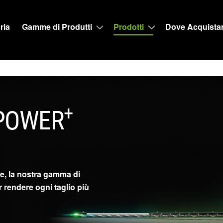
ria
Gamme di Produtti
Prodotti
Dove Acquista
+
 POWER
ve, la nostra gamma di
 rendere ogni taglio più