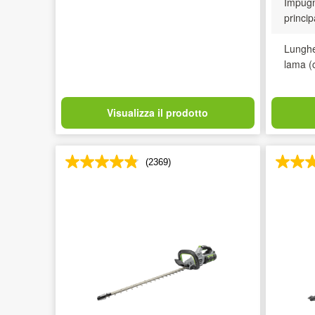
Impugn
princip
Lunghe
lama (
Visualizza il prodotto
(2369)