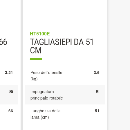
HT5100E
66
TAGLIASIEPI DA 51
CM
3.21
Peso dell’utensile
3.6
(kg)
Sì
Impugnatura
Sì
principale rotabile
66
Lunghezza della
51
lama (cm)