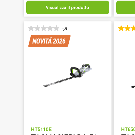
Visualizza il prodotto
(0)
HT5110E
HT65