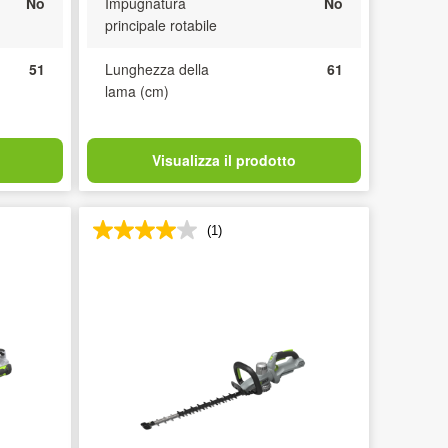
No
Impugnatura
No
principale rotabile
51
Lunghezza della
61
lama (cm)
Visualizza il prodotto
(1)