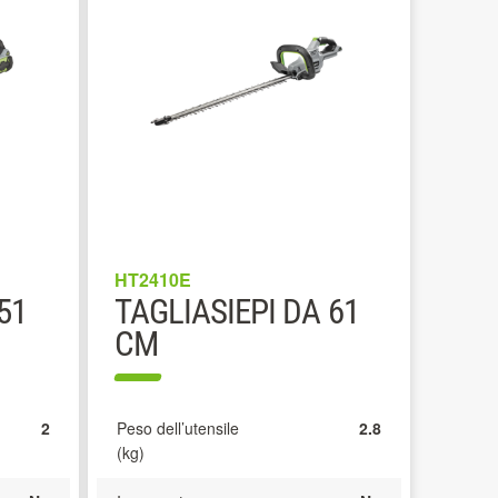
HT2410E
51
TAGLIASIEPI DA 61
CM
2
Peso dell’utensile
2.8
(kg)