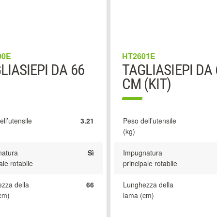
00E
HT2601E
LIASIEPI DA 66
TAGLIASIEPI DA 
CM (KIT)
ll’utensile
3.21
Peso dell’utensile
(kg)
atura
Sì
Impugnatura
ale rotabile
principale rotabile
zza della
66
Lunghezza della
cm)
lama (cm)