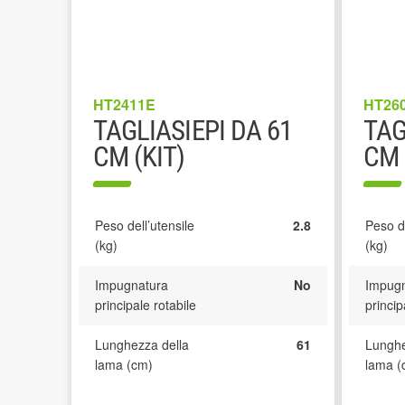
HT2411E
HT26
TAGLIASIEPI DA 61
TAG
CM (KIT)
CM
Peso dell’utensile
2.8
Peso de
(kg)
(kg)
Impugnatura
No
Impugn
principale rotabile
princip
Lunghezza della
61
Lunghe
lama (cm)
lama (