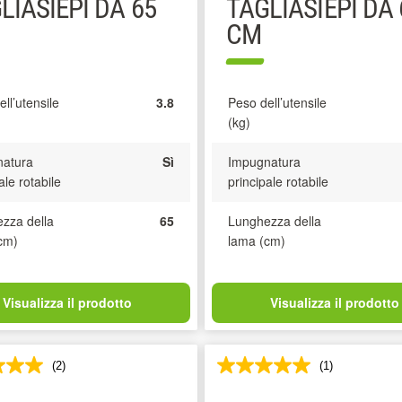
LIASIEPI DA 65
TAGLIASIEPI DA 
CM
ll’utensile
3.8
Peso dell’utensile
(kg)
atura
Sì
Impugnatura
ale rotabile
principale rotabile
zza della
65
Lunghezza della
cm)
lama (cm)
Visualizza il prodotto
Visualizza il prodotto
(2)
(1)