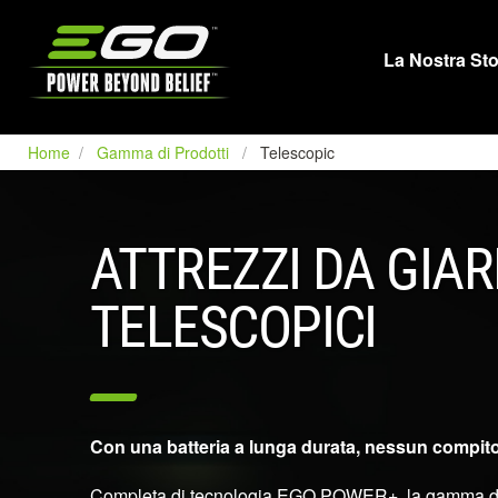
EGO
La Nostra Sto
Home
Gamma di Prodotti
Telescopic
ATTREZZI DA GIA
TELESCOPICI
Con una batteria a lunga durata, nessun compito 
Completa di tecnologia EGO POWER+, la gamma di at