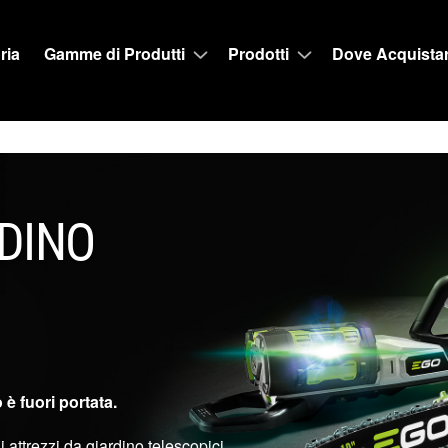
ria
Gamme di Produtti
Prodotti
Dove Acquista
RDINO
è fuori portata.
trezzi da giardino telescopici