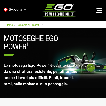
EGO
Svizzera
Home
Gamma di Prodotti
MOTOSEGHE EGO
+
POWER
+
La motosega Ego Power
è caratterizzata
da una struttura resistente, per affrontare
anche i lavori più difficili. Fusti, tronchi,
rami, nulla resiste al suo passaggio.