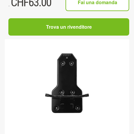
CHF
63.00
Fai una domanda
.
Trova un rivenditore