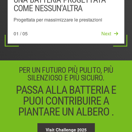
COME NESSUN'ALTRA
ALL'ESTERNO
POTENZA
COOL'™
Dissipa il calore in modo più efficace
Progettata per massimizzare le prestazioni
Rimane fredda più a lungo per fornire più potenza
Mostra il livello di carica residua della batteria
Mantiene prestazioni al top prevenendo il
05 / 05
Start
e più autonomia
surriscaldamento
01 / 05
03 / 05
Next
Next
02 / 05
04 / 05
Next
Next
PER UN FUTURO PIÙ PULITO, PIÙ
SILENZIOSO E PIÙ SICURO.
PASSA ALLA BATTERIA E
PUOI CONTRIBUIRE A
PIANTARE UN ALBERO .
Visit Challenge 2025