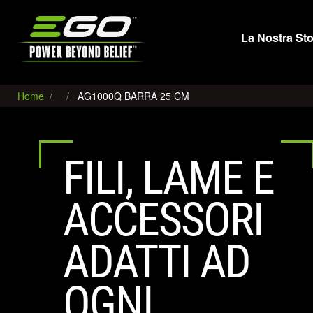
EGO
La Nostra Sto
Home
AG1000Q BARRA 25 CM
FILI, LAME E
ACCESSORI
ADATTI AD
OGNI