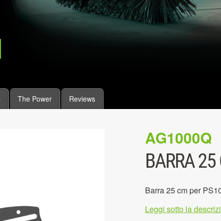
s
The Power
Reviews
AG1000Q
BARRA 25
Barra 25 cm per PS1
Leggi sotto la descri