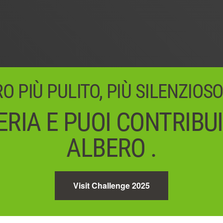
 PIÙ PULITO, PIÙ SILENZIOSO
RIA E PUOI CONTRIBU
ALBERO .
Visit Challenge 2025