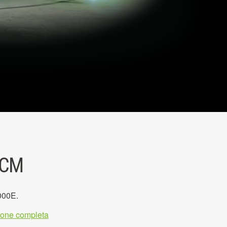
 CM
000E.
zione completa