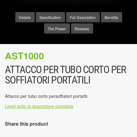
Details
Specification
Full Description
Benefits
The Power
Reviews
AST1000
ATTACCO PER TUBO CORTO PER
SOFFIATORI PORTATILI
Attacco per tubo corto persoffiatori portatili.
Leggi sotto la descrizione completa
Share this product