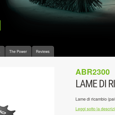
s
The Power
Reviews
ABR2300
LAME DI R
Lame di ricambio (p
Leggi sotto la descri