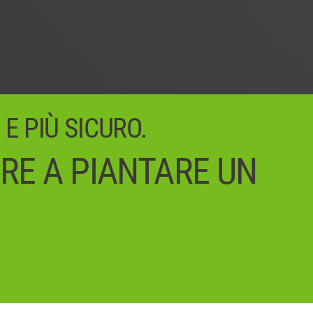
 E PIÙ SICURO.
IRE A PIANTARE UN