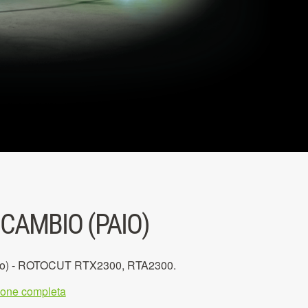
ICAMBIO (PAIO)
aio) - ROTOCUT RTX2300, RTA2300.
zione completa