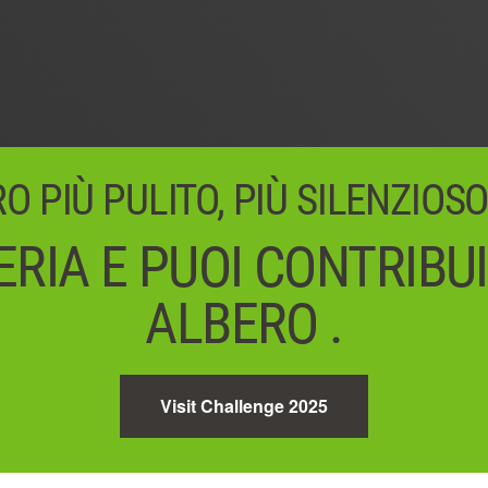
 PIÙ PULITO, PIÙ SILENZIOSO
RIA E PUOI CONTRIBU
ALBERO .
Visit Challenge 2025