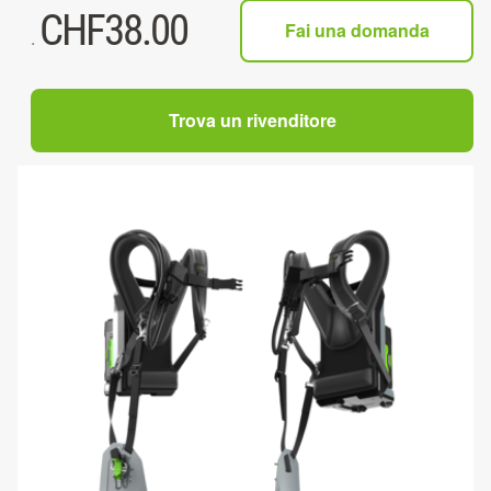
CHF
38.00
Fai una domanda
.
Trova un rivenditore