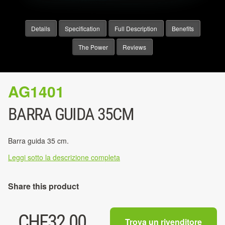
Details
Specification
Full Description
Benefits
The Power
Reviews
AG1401
BARRA GUIDA 35CM
Barra guida 35 cm.
Leggi sotto la descrizione completa
Share this product
CHF
32.00
Trova un rivenditore