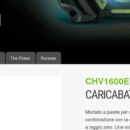
s
The Power
Reviews
CHV1600E
CARICABA
Montato a parete per c
combinazione con la c
a raggio zero. Una vol