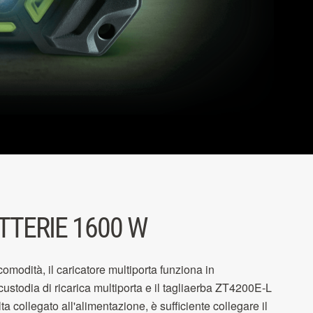
TTERIE 1600 W
omodità, il caricatore multiporta funziona in
ustodia di ricarica multiporta e il tagliaerba ZT4200E-L
ta collegato all'alimentazione, è sufficiente collegare il